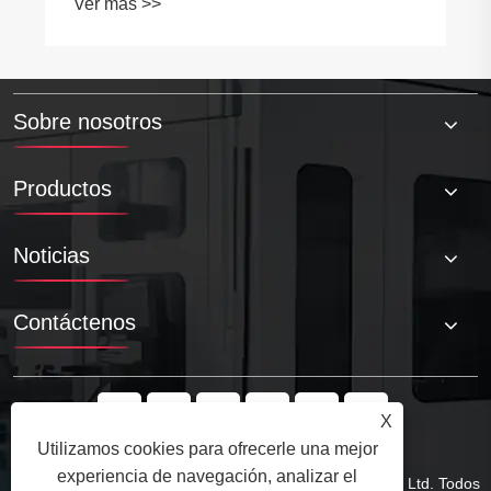
Ver más >>
Sobre nosotros
Productos
Noticias
Contáctenos
X
Utilizamos cookies para ofrecerle una mejor
experiencia de navegación, analizar el
Copyright © 2025 Qingdao Tuoyuan Metal Products Co., Ltd. Todos