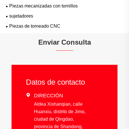
Piezas mecanizadas con tornillos
sujetadores
Piezas de torneado CNC
Enviar Consulta
Datos de contacto

DIRECCIÓN
Aldea Xishanqian, calle
Huanxiu, distrito de Jimo,
ciudad de Qingdao,
provincia de Shandong,