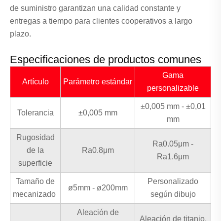
de suministro garantizan una calidad constante y
entregas a tiempo para clientes cooperativos a largo
plazo.
Especificaciones de productos comunes
Gama
Artículo
Parámetro estándar
personalizable
±0,005 mm - ±0,01
Tolerancia
±0,005 mm
mm
Rugosidad
Ra0.05μm -
de la
Ra0.8μm
Ra1.6μm
superficie
Tamaño de
Personalizado
ø5mm - ø200mm
mecanizado
según dibujo
Aleación de
Aleación de titanio,