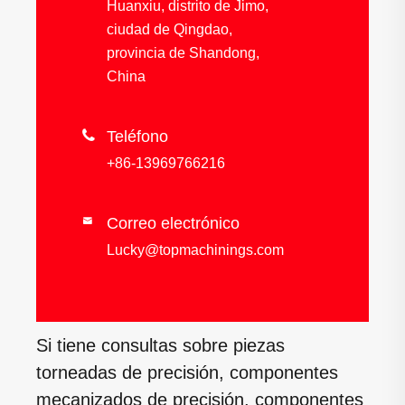
Huanxiu, distrito de Jimo,
ciudad de Qingdao,
provincia de Shandong,
China

Teléfono
+86-13969766216
Correo electrónico

Lucky@topmachinings.com
Si tiene consultas sobre piezas
torneadas de precisión, componentes
mecanizados de precisión, componentes