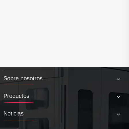


El pedido extranjero de Tuoyuan Metal se
envía a los Estados Unidos
Ver más >>
Sobre nosotros