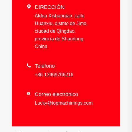

DIRECCIÓN
Aldea Xishanqian, calle
Huanxiu, distrito de Jimo,
ciudad de Qingdao,
provincia de Shandong,
China

Teléfono
+86-13969766216
Correo electrónico

Lucky@topmachinings.com