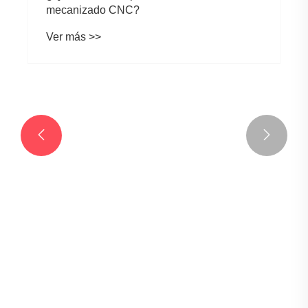


¿Qué materiales puede tratar el
mecanizado CNC?
Ver más >>