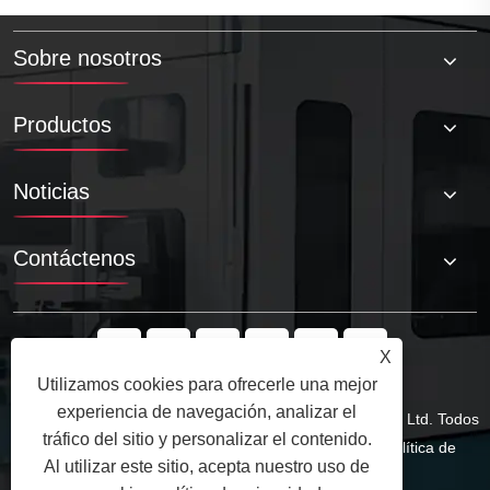
Sobre nosotros
Productos
Noticias
Contáctenos
X
Utilizamos cookies para ofrecerle una mejor
experiencia de navegación, analizar el
Copyright © 2025 Qingdao Tuoyuan Metal Products Co., Ltd. Todos
tráfico del sitio y personalizar el contenido.
los derechos reservados.
Links
Sitemap
RSS
XML
política de
Al utilizar este sitio, acepta nuestro uso de
privacidad